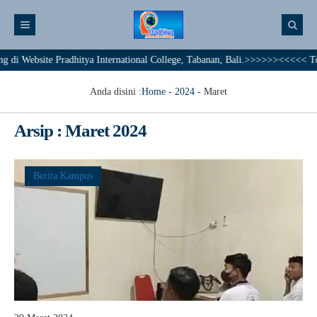
Website Pradhitya International College, Tabanan, Bali.>>>>>><<<<< Togethe
Anda disini :
Home
-
2024
-
Maret
Arsip : Maret 2024
Berita Kampus