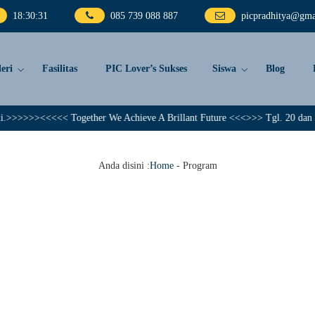
18
:
30
:
32
085 739 088 887
picpradhitya@gma
eri
Fasilitas
PIC Lover’s Sukses
Siswa
Blog
>>>>><<<<< Together We Achieve A Brillant Future <<<>>> Tgl. 20 dan 25 No
Anda disini :
Home
-
Program