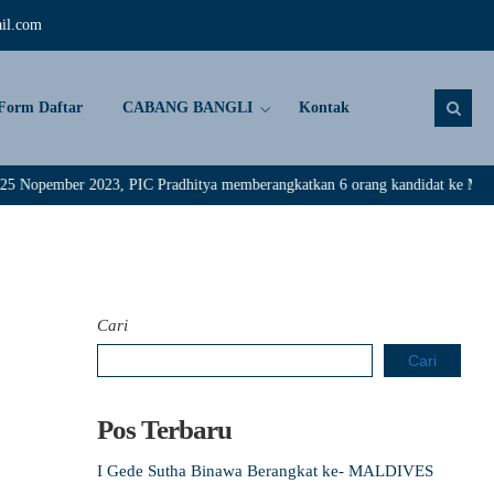
il.com
Form Daftar
CABANG BANGLI
Kontak
pember 2023, PIC Pradhitya memberangkatkan 6 orang kandidat ke Maldive. Se
Cari
Cari
Pos Terbaru
I Gede Sutha Binawa Berangkat ke- MALDIVES