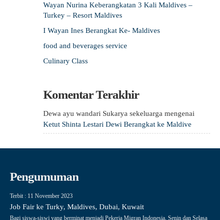
Wayan Nurina Keberangkatan 3 Kali Maldives –
Turkey – Resort Maldives
I Wayan Ines Berangkat Ke- Maldives
food and beverages service
Culinary Class
Komentar Terakhir
Dewa ayu wandari Sukarya sekeluarga
mengenai
Ketut Shinta Lestari Dewi Berangkat ke Maldive
Pengumuman
Terbit : 11 November 2023
Job Fair ke Turky, Maldives, Dubai, Kuwait
Bagi siswa-siswi yang berminat menjadi Pekerja Migran Indonesia, Senin dan Selasa