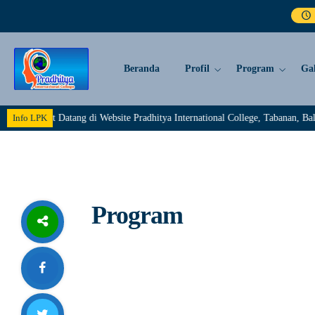
Beranda
Profil
Program
Gal
Selamat Datang di Website Pradhitya International College, Tabanan, Bali.>
Info LPK
Program