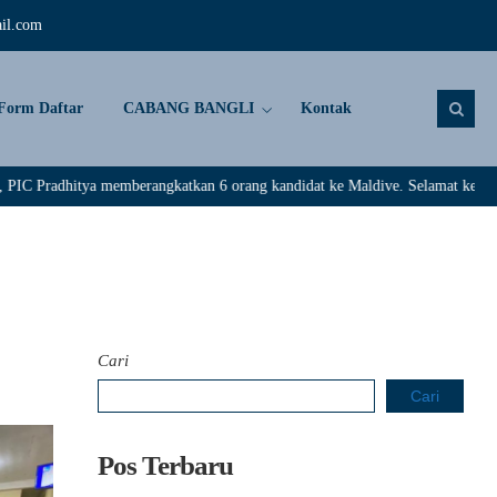
il.com
Form Daftar
CABANG BANGLI
Kontak
ya memberangkatkan 6 orang kandidat ke Maldive. Selamat kepada : Rivaldi, 
Cari
Cari
Pos Terbaru