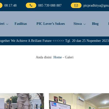
08
:
17
:
49
085 739 088 887
picpradhitya@gma
eri
Fasilitas
PIC Lover’s Sukses
Siswa
Blog
chieve A Brillant Future <<<>>> Tgl. 20 dan 25 Nopember 2023, PIC Pradhit
Anda disini :
Home
-
Galeri