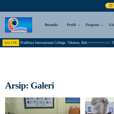
Beranda
Profil
Program
Gal
e Pradhitya International College, Tabanan, Bali.>>>>>><<<<< Together We A
Info LPK
Arsip:
Galeri