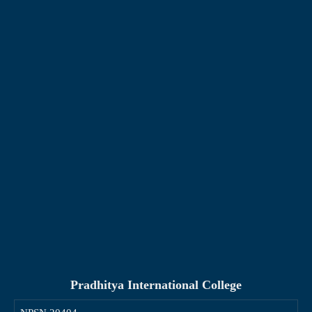
Pradhitya International College