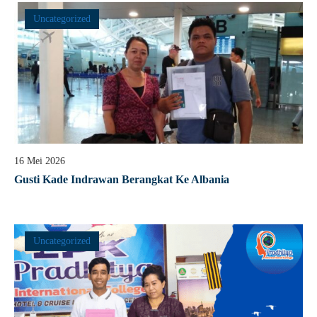
Uncategorized
16 Mei 2026
Gusti Kade Indrawan Berangkat Ke Albania
Uncategorized