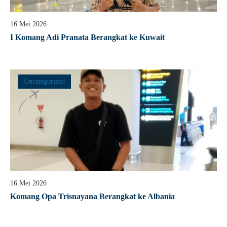
16 Mei 2026
I Komang Adi Pranata Berangkat ke Kuwait
Uncategorized
16 Mei 2026
Komang Opa Trisnayana Berangkat ke Albania