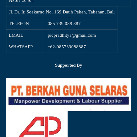
NPSN
20404
Jl. Dr. Ir. Soekarno No. 169 Dauh Peken, Tabanan, Bali
TELEPON
085 739 088 887
EMAIL
picpradhitya@gmail.com
WHATSAPP
+62-085739088887
Supported By