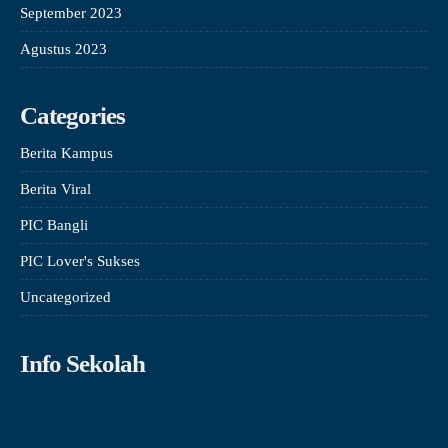
September 2023
Agustus 2023
Categories
Berita Kampus
Berita Viral
PIC Bangli
PIC Lover's Sukses
Uncategorized
Info Sekolah