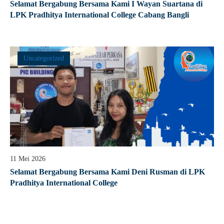
Selamat Bergabung Bersama Kami I Wayan Suartana di
LPK Pradhitya International College Cabang Bangli
Uncategorized
11 Mei 2026
Selamat Bergabung Bersama Kami Deni Rusman di LPK
Pradhitya International College