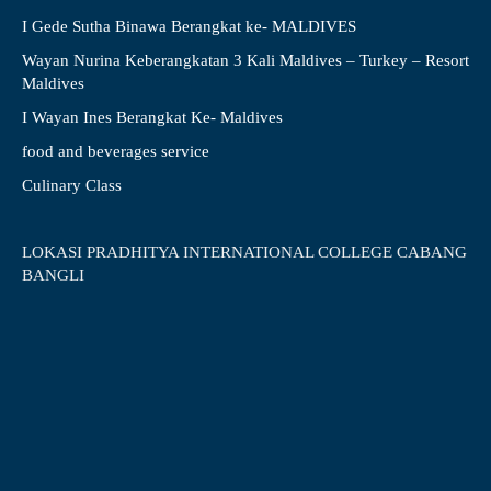
I Gede Sutha Binawa Berangkat ke- MALDIVES
Wayan Nurina Keberangkatan 3 Kali Maldives – Turkey – Resort
Maldives
I Wayan Ines Berangkat Ke- Maldives
food and beverages service
Culinary Class
LOKASI PRADHITYA INTERNATIONAL COLLEGE CABANG
BANGLI