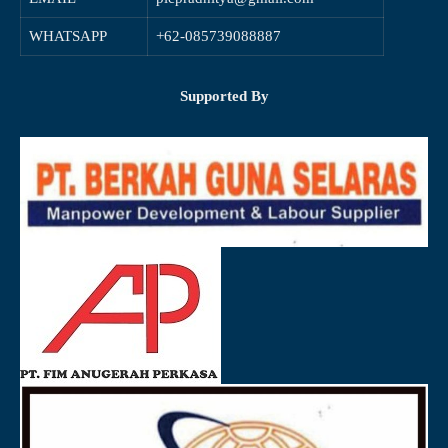
WHATSAPP
+62-085739088887
Supported By