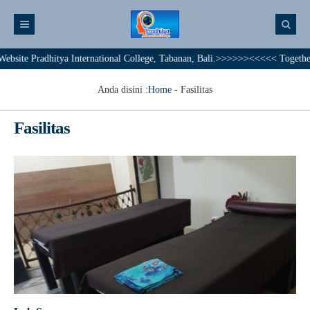
adhitya International College, Tabanan, Bali.>>>>>><<<<< Together We Achi
Anda disini :
Home
-
Fasilitas
Fasilitas