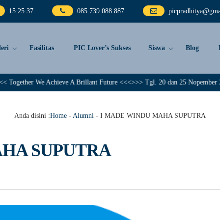
15
:
25
:
38
085 739 088 887
picpradhitya@gma
eri
Fasilitas
PIC Lover’s Sukses
Siswa
Blog
er We Achieve A Brillant Future <<<>>> Tgl. 20 dan 25 Nopember 2023, PIC P
Anda disini :
Home
-
Alumni
-
I MADE WINDU MAHA SUPUTRA
AHA SUPUTRA