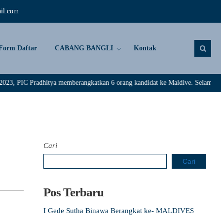
il.com
Form Daftar
CABANG BANGLI
Kontak
radhitya memberangkatkan 6 orang kandidat ke Maldive. Selamat kepada : Ri
Cari
Cari
Pos Terbaru
I Gede Sutha Binawa Berangkat ke- MALDIVES