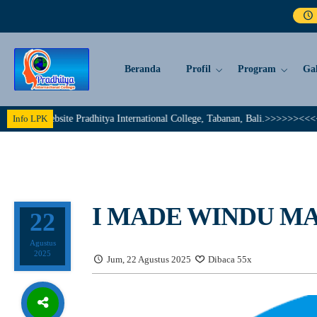
Beranda
Profil
Program
Gal
Website Pradhitya International College, Tabanan, Bali.>>>>>><<<<< Togeth
Info LPK
I MADE WINDU M
22
Agustus
2025
Jum, 22 Agustus 2025
Dibaca 55x