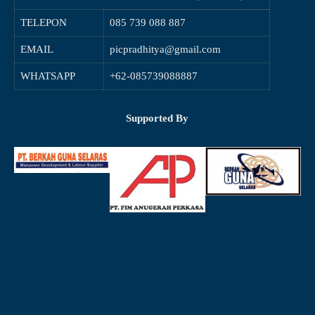
TELEPON
085 739 088 887
EMAIL
picpradhitya@gmail.com
WHATSAPP
+62-085739088887
Supported By