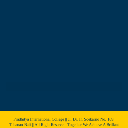
Pradhitya International College || Jl. Dr. Ir. Soekarno No. 169,
Tabanan-Bali || All Right Reserve || Together We Achieve A Brillant