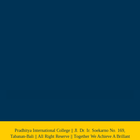
Pradhitya International College || Jl. Dr. Ir. Soekarno No. 169,
Tabanan-Bali || All Right Reserve || Together We Achieve A Brillant