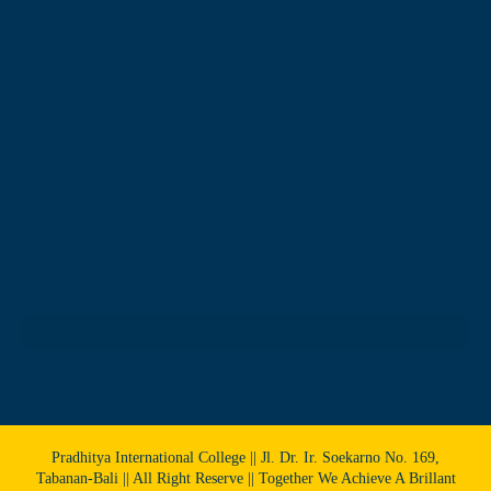
Pradhitya International College || Jl. Dr. Ir. Soekarno No. 169,
Tabanan-Bali || All Right Reserve || Together We Achieve A Brillant