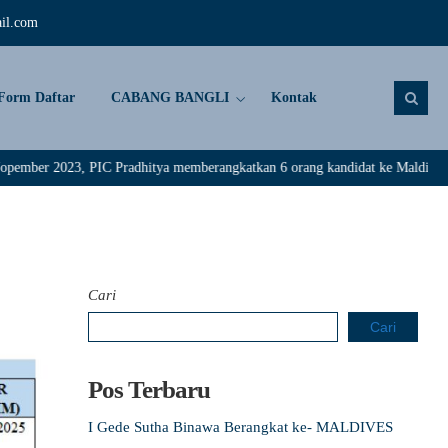
il.com
Form Daftar
CABANG BANGLI
Kontak
 2023, PIC Pradhitya memberangkatkan 6 orang kandidat ke Maldive. Selamat 
Cari
Cari
Pos Terbaru
I Gede Sutha Binawa Berangkat ke- MALDIVES