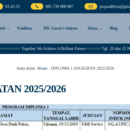
03
:
43
:
32
085 739 088 887
picpradhitya@gma
eri
Fasilitas
PIC Lover’s Sukses
Siswa
Blog
<<<<< Together We Achieve A Brillant Future <<<>>> Tgl. 20 dan 25 Nopember
Anda disini :
Home
-
DIPLOMA 1 ANGKATAN 2025/2026
AN 2025/2026