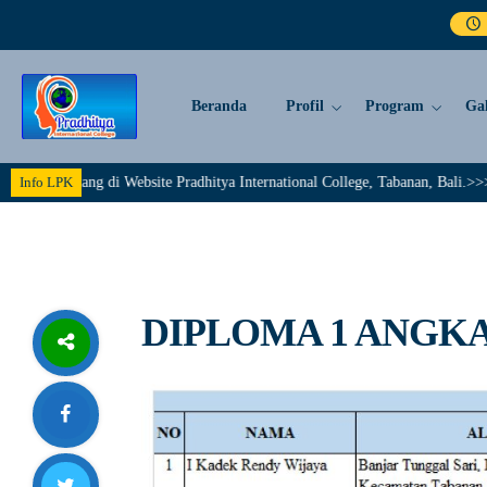
Beranda
Profil
Program
Gal
t Datang di Website Pradhitya International College, Tabanan, Bali.>>>>>>
Info LPK
DIPLOMA 1 ANGKAT