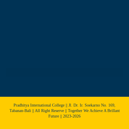
Pradhitya International College || Jl. Dr. Ir. Soekarno No. 169,
Tabanan-Bali || All Right Reserve || Together We Achieve A Brillant
Future || 2023-2026