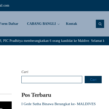
il.com
Form Daftar
CABANG BANGLI
Kontak
 memberangkatkan 6 orang kandidat ke Maldive. Selamat kepada : Rivaldi, D
Cari
Cari
Pos Terbaru
I Gede Sutha Binawa Berangkat ke- MALDIVES