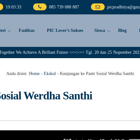
19
:
03
:
34
085 739 088 887
picpradhitya@gma
eri
Fasilitas
PIC Lover’s Sukses
Siswa
Blog
hieve A Brillant Future <<<>>> Tgl. 20 dan 25 Nopember 2023, PIC Pradhitya
Anda disini :
Home
-
Ekskul
-
Kunjungan ke Panti Sosial Werdha Santhi
osial Werdha Santhi