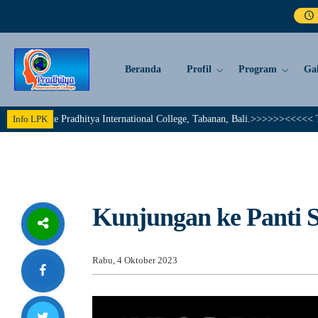
Beranda
Profil
Program
Gal
Pradhitya International College, Tabanan, Bali.>>>>>><<<<< Together We Ac
Info LPK
Kunjungan ke Panti S
Rabu, 4 Oktober 2023