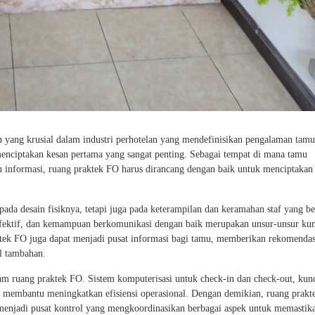
n yang krusial dalam industri perhotelan yang mendefinisikan pengalaman tam
 menciptakan kesan pertama yang sangat penting. Sebagai tempat di mana tamu
 informasi, ruang praktek FO harus dirancang dengan baik untuk menciptakan
ada desain fisiknya, tetapi juga pada keterampilan dan keramahan staf yang be
efektif, dan kemampuan berkomunikasi dengan baik merupakan unsur-unsur kun
tek FO juga dapat menjadi pusat informasi bagi tamu, memberikan rekomendas
el tambahan.
am ruang praktek FO. Sistem komputerisasi untuk check-in dan check-out, kunc
l membantu meningkatkan efisiensi operasional. Dengan demikian, ruang prak
a menjadi pusat kontrol yang mengkoordinasikan berbagai aspek untuk memastik