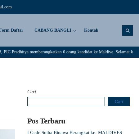
il.com
Form Daftar
CABANG BANGLI
Kontak
ya memberangkatkan 6 orang kandidat ke Maldive. Selamat kepada : Rivaldi, 
Cari
Cari
Pos Terbaru
I Gede Sutha Binawa Berangkat ke- MALDIVES