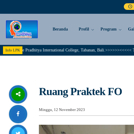
Beranda
Profil
Program
Gal
e Pradhitya International College, Tabanan, Bali.>>>>>><<<<< Together We A
Info LPK
Ruang Praktek FO
Minggu, 12 November 2023