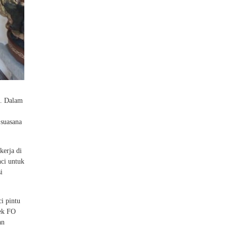
u. Dalam
 suasana
kerja di
ci untuk
i
i pintu
tek FO
an