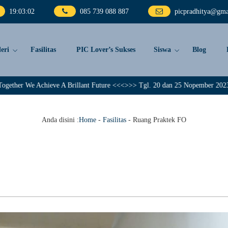
19
:
03
:
03
085 739 088 887
picpradhitya@gma
eri
Fasilitas
PIC Lover’s Sukses
Siswa
Blog
chieve A Brillant Future <<<>>> Tgl. 20 dan 25 Nopember 2023, PIC Pradhit
Anda disini :
Home
-
Fasilitas
-
Ruang Praktek FO