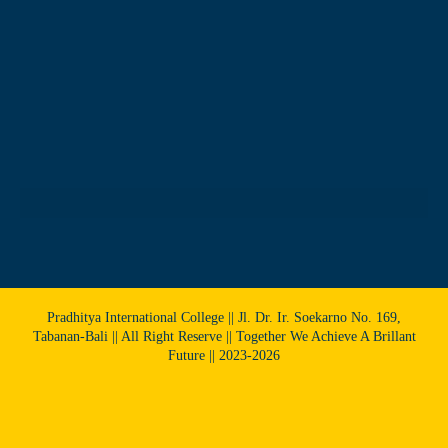
Pradhitya International College || Jl. Dr. Ir. Soekarno No. 169,
Tabanan-Bali || All Right Reserve || Together We Achieve A Brillant
Future || 2023-2026