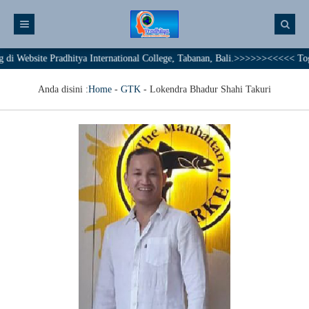
ebsite Pradhitya International College, Tabanan, Bali.>>>>>><<<<< Togethe
Anda disini :
Home
-
GTK
-
Lokendra Bhadur Shahi Takuri