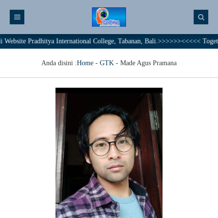
site Pradhitya International College, Tabanan, Bali.>>>>>><<<<< Together W
Anda disini :
Home
-
GTK
-
Made Agus Pramana