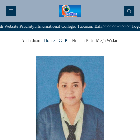
site Pradhitya International College, Tabanan, Bali.>>>>>><<<<< Together 
Anda disini :
Home
-
GTK
-
Ni Luh Putri Mega Widari