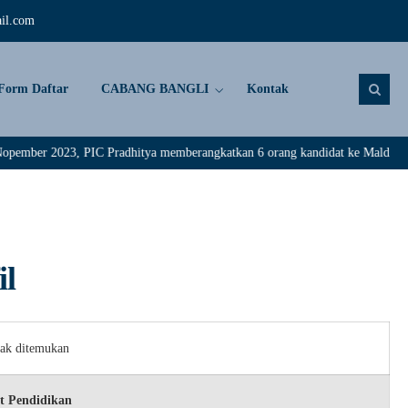
il.com
Form Daftar
CABANG BANGLI
Kontak
r 2023, PIC Pradhitya memberangkatkan 6 orang kandidat ke Maldive. Selama
il
dak ditemukan
t Pendidikan