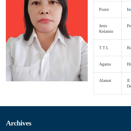
Posisi
In
Jenis
Pe
Kelamin
T.T.L
Bu
Agama
Hi
Alamat
Jl
De
Archives