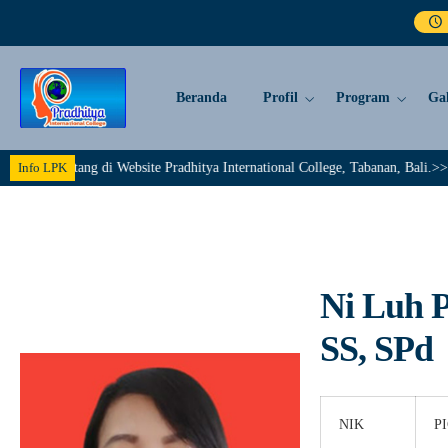
Beranda
Profil
Program
Gal
mat Datang di Website Pradhitya International College, Tabanan, Bali.>>>>>
Info LPK
Ni Luh 
SS, SPd
NIK
PI