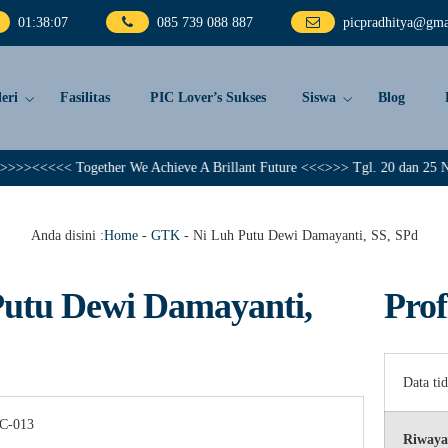
01
:
38
:
07
085 739 088 887
picpradhitya@gma
eri
Fasilitas
PIC Lover’s Sukses
Siswa
Blog
><<<<< Together We Achieve A Brillant Future <<<>>> Tgl. 20 dan 25 Nopembe
Anda disini :
Home
-
GTK
-
Ni Luh Putu Dewi Damayanti, SS, SPd
Putu Dewi Damayanti,
Prof
Data ti
C-013
Riwaya