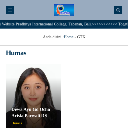
site Pradhitya International College, Tabanan, Bali.>>>>>><<<<< Together W
Anda disini :
Home
-
GTK
Humas
Dewa Ayu Gd Ocha
Arista Parwati DS
Humas