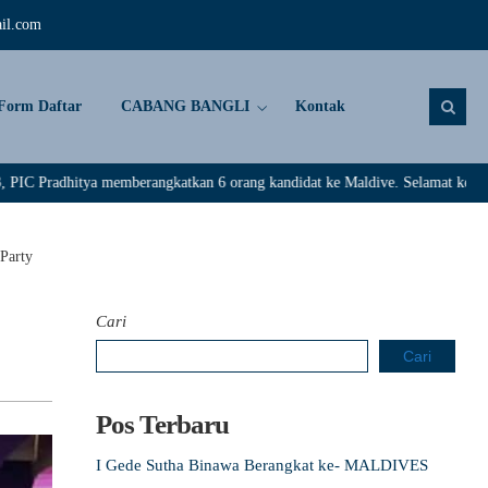
il.com
Form Daftar
CABANG BANGLI
Kontak
a memberangkatkan 6 orang kandidat ke Maldive. Selamat kepada : Rivaldi, D
Party
Cari
Cari
Pos Terbaru
I Gede Sutha Binawa Berangkat ke- MALDIVES