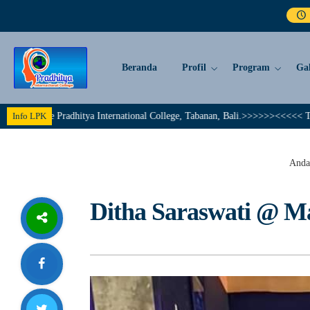
Beranda
Profil
Program
Gal
 Pradhitya International College, Tabanan, Bali.>>>>>><<<<< Together We A
Info LPK
Anda 
Ditha Saraswati @ Ma