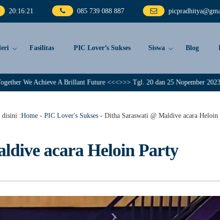
20
:
16
:
22
085 739 088 887
picpradhitya@gma
eri
Fasilitas
PIC Lover’s Sukses
Siswa
Blog
chieve A Brillant Future <<<>>> Tgl. 20 dan 25 Nopember 2023, PIC Pradhity
disini :
Home
-
PIC Lover's Sukses
-
Ditha Saraswati @ Maldive acara Heloin 
ldive acara Heloin Party