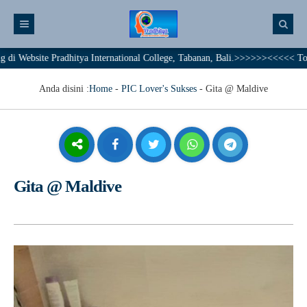
bsite Pradhitya International College, Tabanan, Bali.>>>>>><<<<< Together 
Anda disini :
Home
-
PIC Lover's Sukses
-
Gita @ Maldive
Gita @ Maldive