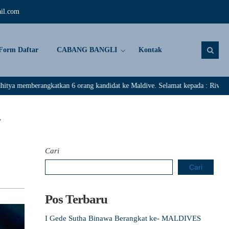
il.com
Form Daftar
CABANG BANGLI
Kontak
tkan 6 orang kandidat ke Maldive. Selamat kepada : Rivaldi, Darma Adi Yoga
y
Cari
Cari
Pos Terbaru
I Gede Sutha Binawa Berangkat ke- MALDIVES