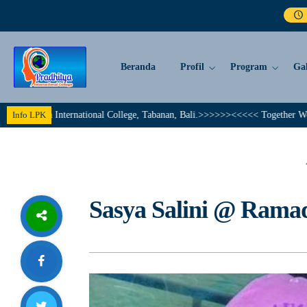
Beranda
Profil
Program
Gal
ternational College, Tabanan, Bali.>>>>>><<<<< Together We Achieve A Bril
Info LPK
Sasya Salini @ Rama