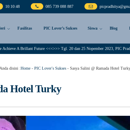
10
:
10
:
50
085 739 088 887
picpradhitya@gma
eri
Fasilitas
PIC Lover’s Sukses
Siswa
Blog
lant Future <<<>>> Tgl. 20 dan 25 Nopember 2023, PIC Pradhitya memberangka
Anda disini :
Home
-
PIC Lover's Sukses
-
Sasya Salini @ Ramada Hotel Turk
da Hotel Turky