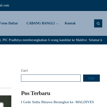
il.com
Form Daftar
CABANG BANGLI
Kontak
ya memberangkatkan 6 orang kandidat ke Maldive. Selamat kepada : Rivaldi, 
Cari
Cari
Pos Terbaru
I Gede Sutha Binawa Berangkat ke- MALDIVES