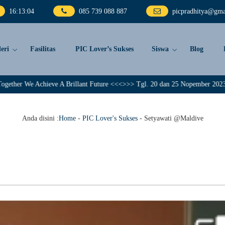
16
:
13
:
05
085 739 088 887
picpradhitya@gma
eri
Fasilitas
PIC Lover’s Sukses
Siswa
Blog
chieve A Brillant Future <<<>>> Tgl. 20 dan 25 Nopember 2023, PIC Pradhit
Anda disini :
Home
-
PIC Lover's Sukses
-
Setyawati @Maldive