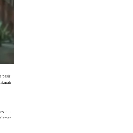
 pasir
nikmati
sesama
 elemen