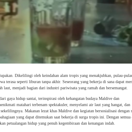
upakan. Dikelilingi oleh keindahan alam tropis yang menakjubkan, pulau-pulau
ewa terasa seperti liburan tanpa akhir. Seseorang yang bekerja di sana dapat me
 laut, menjadi bagian dari industri pariwisata yang ramah dan bersemangat.
ri gaya hidup santai, terinspirasi oleh kehangatan budaya Maldive dan
nikmati matahari terbenam spektakuler, menyelami air laut yang hangat, dan
ekelilingnya. Makanan lezat khas Maldive dan kegiatan bersosialisasi dengan 
ebahagiaan yang dapat ditemukan saat bekerja di surga tropis ini. Dengan semua
inkan petualangan hidup yang penuh kegembiraan dan kenangan indah.