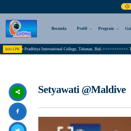
Beranda
Profil
Program
Gal
e Pradhitya International College, Tabanan, Bali.>>>>>><<<<< Together We A
Info LPK
Setyawati @Maldive