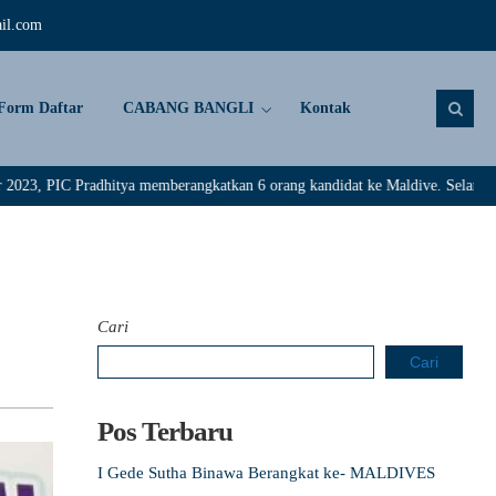
il.com
Form Daftar
CABANG BANGLI
Kontak
dhitya memberangkatkan 6 orang kandidat ke Maldive. Selamat kepada : Rival
Cari
Cari
Pos Terbaru
I Gede Sutha Binawa Berangkat ke- MALDIVES