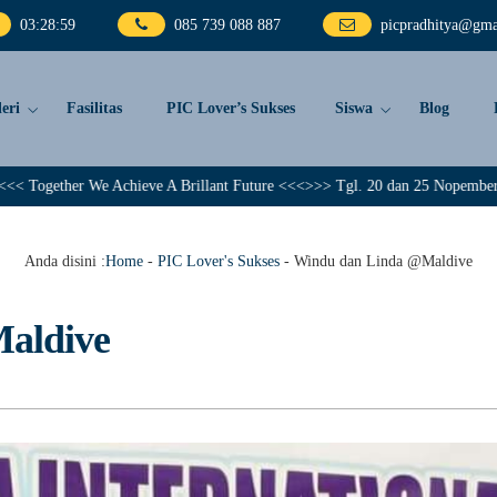
03
:
29
:
01
085 739 088 887
picpradhitya@gma
eri
Fasilitas
PIC Lover’s Sukses
Siswa
Blog
We Achieve A Brillant Future <<<>>> Tgl. 20 dan 25 Nopember 2023, PIC Pra
Anda disini :
Home
-
PIC Lover's Sukses
-
Windu dan Linda @Maldive
aldive