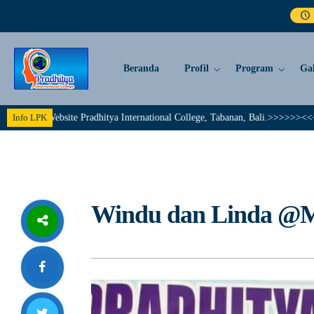
Beranda
Profil
Program
Gal
bsite Pradhitya International College, Tabanan, Bali.>>>>>><<<<< Together 
Info LPK
Windu dan Linda @M