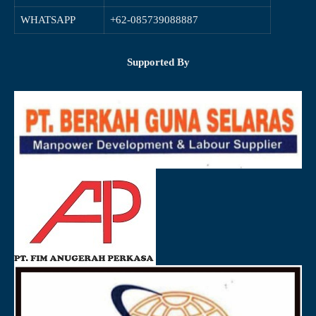
WHATSAPP
+62-085739088887
Supported By