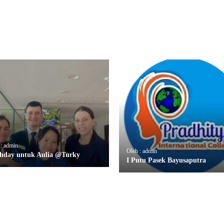
 : admin
Oleh : admin
thday untuk Aulia @Turky
I Putu Pasek Bayusaputra