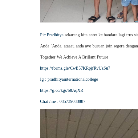
Pic Pradhitya
sekarang kita anter ke bandara lagi trus s
Anda ‘Anda, ataaau anda ayo buruan join segera dengan 
Together We Achieve A Brillant Future
https://forms.gle/CwE57KRpjfRvUzSu7
Ig : pradhityainternationalcollege
https://g.co/kgs/b8AqXR
Chat /me : 085739088887