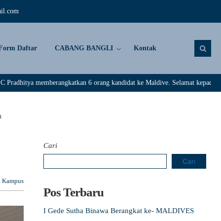
il.com
Form Daftar
CABANG BANGLI
Kontak
angkatkan 6 orang kandidat ke Maldive. Selamat kepada : Rivaldi, Darma Ad
u
Cari
Cari
a Kampus
Pos Terbaru
I Gede Sutha Binawa Berangkat ke- MALDIVES