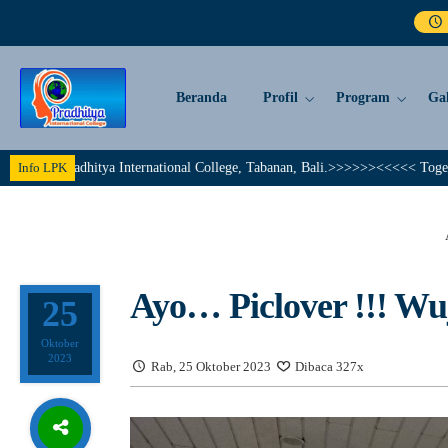
Beranda
Profil
Program
Gal
tya International College, Tabanan, Bali.>>>>>><<<<< Together We Achieve A
Info LPK
Ayo… Piclover !!! Wu
25
Oktober
2023
Rab, 25 Oktober 2023
Dibaca 327x