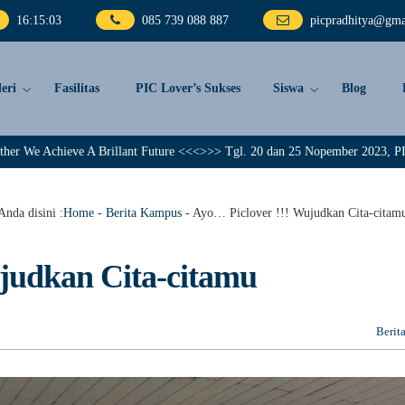
16
:
15
:
04
085 739 088 887
picpradhitya@gma
eri
Fasilitas
PIC Lover’s Sukses
Siswa
Blog
 Brillant Future <<<>>> Tgl. 20 dan 25 Nopember 2023, PIC Pradhitya member
Anda disini :
Home
-
Berita Kampus
-
Ayo… Piclover !!! Wujudkan Cita-citam
judkan Cita-citamu
Berit