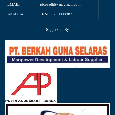
EMAIL
picpradhitya@gmail.com
WHATSAPP
+62-085739088887
Supported By