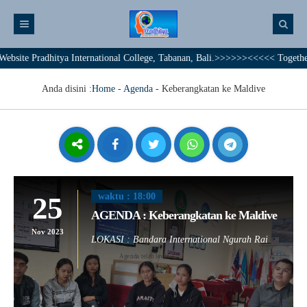
 Pradhitya International College, Tabanan, Bali.>>>>>><<<<< Together We Ac
Anda disini :
Home
-
Agenda
-
Keberangkatan ke Maldive
25
waktu : 18:00
AGENDA : Keberangkatan ke Maldive
Nov 2023
LOKASI : Bandara International Ngurah Rai
Agenda telah lewat