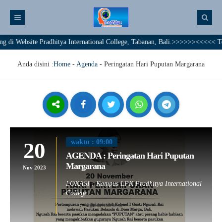
ebsite Pradhitya International College, Tabanan, Bali.>>>>>><<<<< Togethe
Anda disini :
Home
-
Agenda
-
Peringatan Hari Puputan Margarana
20
waktu : 09:00
AGENDA : Peringatan Hari Puputan
Margarana
Nov 2023
LOKASI : Kampus LPK Pradhitya International
College
Agenda telah lewat