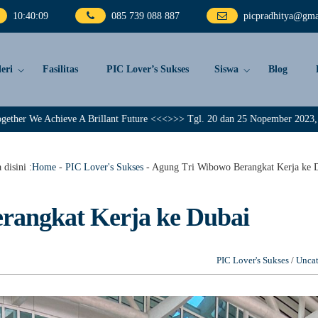
10
:
40
:
10
085 739 088 887
picpradhitya@gma
eri
Fasilitas
PIC Lover’s Sukses
Siswa
Blog
ve A Brillant Future <<<>>> Tgl. 20 dan 25 Nopember 2023, PIC Pradhitya me
 disini :
Home
-
PIC Lover's Sukses
-
Agung Tri Wibowo Berangkat Kerja ke 
rangkat Kerja ke Dubai
PIC Lover's Sukses
/
Uncat