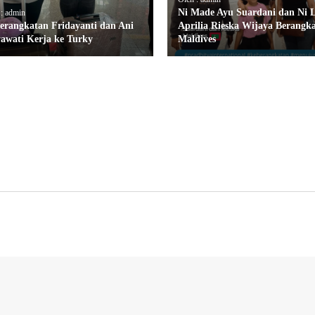
Ni Made Ayu Suardani dan Ni 
 : admin
erangkatan Fridayanti dan Ani
Aprilia Rieska Wijaya Berangk
yawati Kerja ke Turky
Maldives