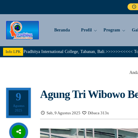
Beranda
Profil
Program
Gal
dhitya International College, Tabanan, Bali.>>>>>><<<<< Together We Achie
Info LPK
Anda
Agung Tri Wibowo Be
9
Agustus
2025
Sab, 9 Agustus 2025
Dibaca 313x