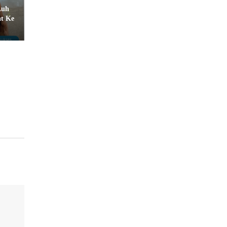
Luh
at Ke