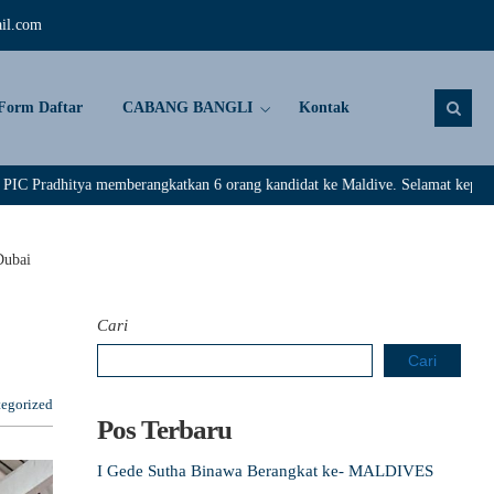
il.com
Form Daftar
CABANG BANGLI
Kontak
mberangkatkan 6 orang kandidat ke Maldive. Selamat kepada : Rivaldi, Darma
Dubai
Cari
Cari
egorized
Pos Terbaru
I Gede Sutha Binawa Berangkat ke- MALDIVES