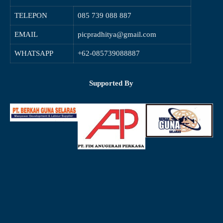
TELEPON
085 739 088 887
EMAIL
picpradhitya@gmail.com
WHATSAPP
+62-085739088887
Supported By