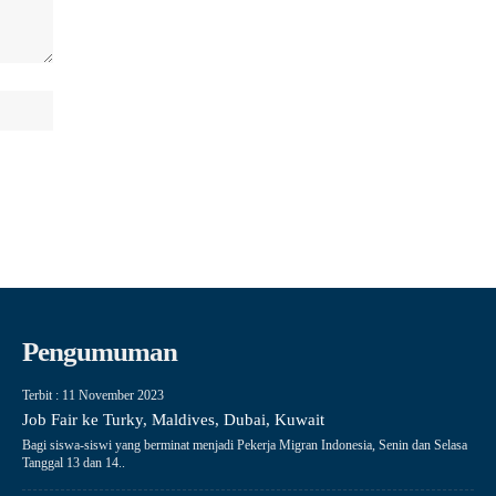
Pengumuman
Terbit : 11 November 2023
Job Fair ke Turky, Maldives, Dubai, Kuwait
Bagi siswa-siswi yang berminat menjadi Pekerja Migran Indonesia, Senin dan Selasa
Tanggal 13 dan 14..