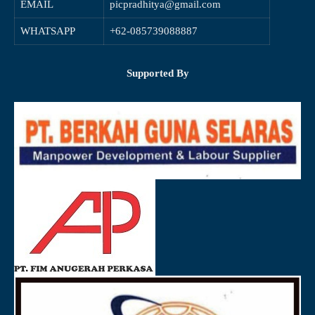
EMAIL
picpradhitya@gmail.com
WHATSAPP
+62-085739088887
Supported By