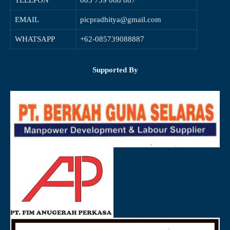
TELEPON
085 739 088 887
EMAIL
picpradhitya@gmail.com
WHATSAPP
+62-085739088887
Supported By