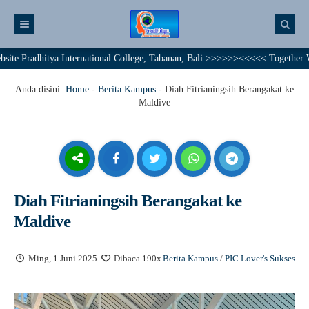
dhitya International College, Tabanan, Bali.>>>>>><<<<< Together We Achie
Anda disini :
Home
-
Berita Kampus
-
Diah Fitrianingsih Berangakat ke
Maldive
Diah Fitrianingsih Berangakat ke
Maldive
Ming, 1 Juni 2025
Dibaca 190x
Berita Kampus
/
PIC Lover's Sukses