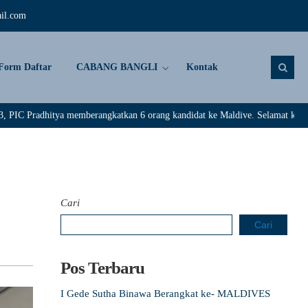
il.com
Form Daftar
CABANG BANGLI
Kontak
ya memberangkatkan 6 orang kandidat ke Maldive. Selamat kepada : Rivaldi,
Cari
Cari
Pos Terbaru
I Gede Sutha Binawa Berangkat ke- MALDIVES