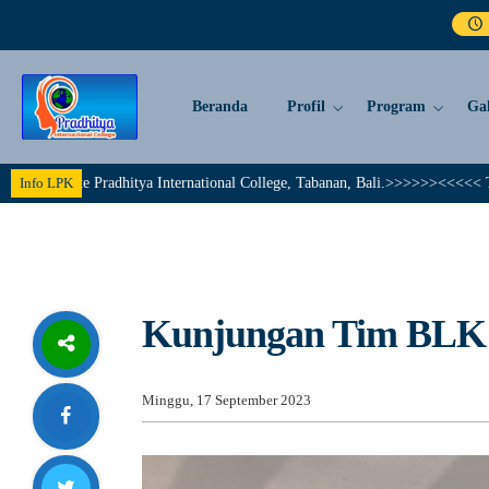
Beranda
Profil
Program
Gal
e Pradhitya International College, Tabanan, Bali.>>>>>><<<<< Together We 
Info LPK
Kunjungan Tim BLK
Minggu, 17 September 2023