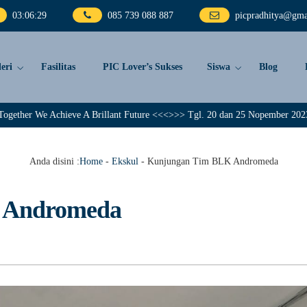
03
:
06
:
30
085 739 088 887
picpradhitya@gma
eri
Fasilitas
PIC Lover’s Sukses
Siswa
Blog
Achieve A Brillant Future <<<>>> Tgl. 20 dan 25 Nopember 2023, PIC Pradhit
Anda disini :
Home
-
Ekskul
-
Kunjungan Tim BLK Andromeda
 Andromeda