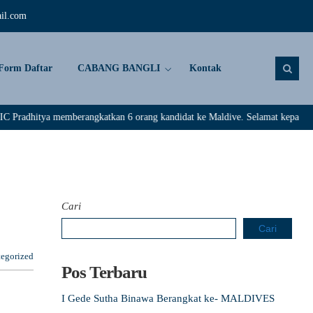
il.com
Form Daftar
CABANG BANGLI
Kontak
 memberangkatkan 6 orang kandidat ke Maldive. Selamat kepada : Rivaldi, Da
Cari
Cari
egorized
Pos Terbaru
I Gede Sutha Binawa Berangkat ke- MALDIVES