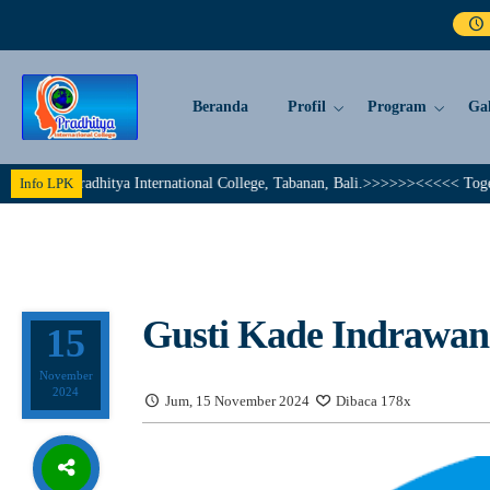
Beranda
Profil
Program
Gal
Pradhitya International College, Tabanan, Bali.>>>>>><<<<< Together We Ach
Info LPK
Gusti Kade Indrawan
15
November
2024
Jum, 15 November 2024
Dibaca 178x