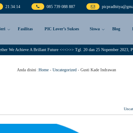
21
:
34
:
15
085 739 088 887
picpradhitya@gma
eri
Fasilitas
PIC Lover’s Sukses
Siswa
Blog
ieve A Brillant Future <<<>>> Tgl. 20 dan 25 Nopember 2023, PIC Pradhitya
Anda disini :
Home
-
Uncategorized
-
Gusti Kade Indrawan
Uncat