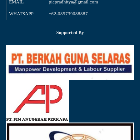
EMAIL
picpradhitya@gmail.com
WHATSAPP
+62-085739088887
Supported By