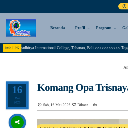
Beranda
Profil
Program
Gal
radhitya International College, Tabanan, Bali.>>>>>><<<<< Together We Achi
Info LPK
An
Komang Opa Trisnaya
16
Mei
2026
Sab, 16 Mei 2026
Dibaca 116x