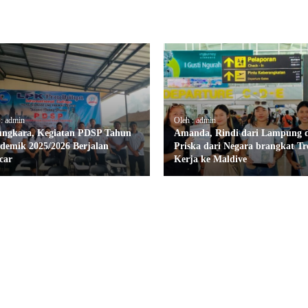
 : admin
Oleh : admin
ungkara, Kegiatan PDSP Tahun
Amanda, Rindi dari Lampung 
demik 2025/2026 Berjalan
Priska dari Negara brangkat Tr
car
Kerja ke Maldive