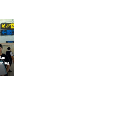
dan
ening