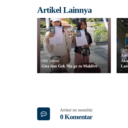
Artikel Lainnya
Oleh
Ast
Aka
Oleh : admin
Gita dan Gek Nia go to Maldive
Lan
Artikel ini memiliki
0 Komentar