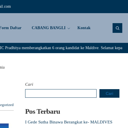
il.com
Form Daftar
CABANG BANGLI
Kontak
emberangkatkan 6 orang kandidat ke Maldive. Selamat kepada : Rivaldi, Dar
nia
Cari
Cari
egorized
Pos Terbaru
I Gede Sutha Binawa Berangkat ke- MALDIVES