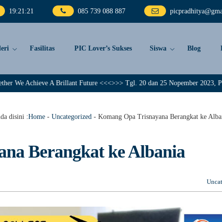
19
:
21
:
22
085 739 088 887
picpradhitya@gma
eri
Fasilitas
PIC Lover’s Sukses
Siswa
Blog
eve A Brillant Future <<<>>> Tgl. 20 dan 25 Nopember 2023, PIC Pradhitya m
da disini :
Home
-
Uncategorized
-
Komang Opa Trisnayana Berangkat ke Alba
na Berangkat ke Albania
Uncat