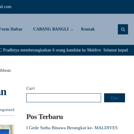
il.com
Form Daftar
CABANG BANGLI
Kontak
emberangkatkan 6 orang kandidat ke Maldive. Selamat kepada : Rivaldi, Darm
ibbean
an
Cari
Cari
egorized
Pos Terbaru
I Gede Sutha Binawa Berangkat ke- MALDIVES