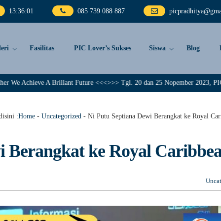
13
:
36
:
02
085 739 088 887
picpradhitya@gma
eri
Fasilitas
PIC Lover’s Sukses
Siswa
Blog
ve A Brillant Future <<<>>> Tgl. 20 dan 25 Nopember 2023, PIC Pradhitya m
isini :
Home
-
Uncategorized
-
Ni Putu Septiana Dewi Berangkat ke Royal Car
i Berangkat ke Royal Caribbe
Uncat