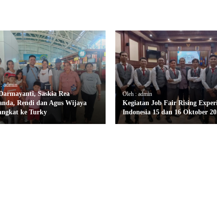
 : admin
 Darmayanti, Saskia Rea
Oleh : admin
nda, Rendi dan Agus Wijaya
Kegiatan Job Fair Rising Exper
angkat ke Turky
Indonesia 15 dan 16 Oktober 20