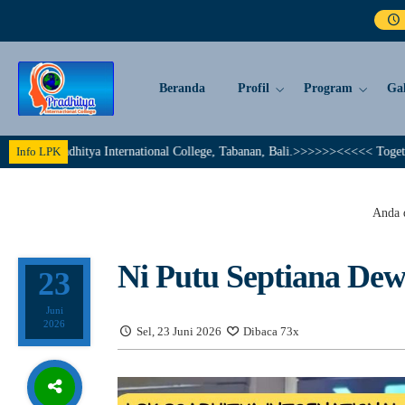
Beranda
Profil
Program
Gal
adhitya International College, Tabanan, Bali.>>>>>><<<<< Together We Achie
Info LPK
Anda d
Ni Putu Septiana Dew
23
Juni
2026
Sel, 23 Juni 2026
Dibaca 73x