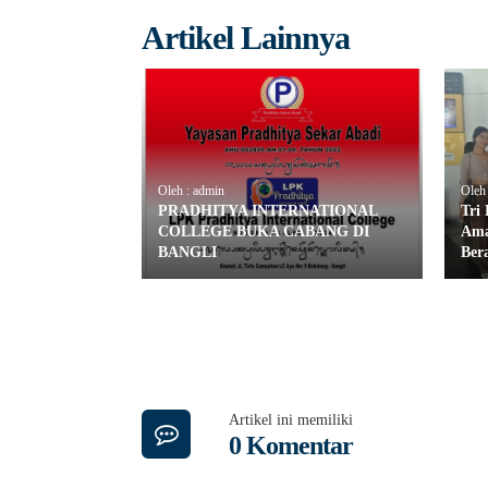
Artikel Lainnya
Oleh : admin
Oleh
PRADHITYA INTERNATIONAL
Tri
COLLEGE BUKA CABANG DI
Ama
BANGLI
Ber
Artikel ini memiliki
0 Komentar