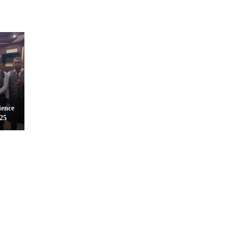
ience
25