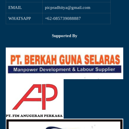
EMAIL
picpradhitya@gmail.com
WHATSAPP
+62-085739088887
Supported By