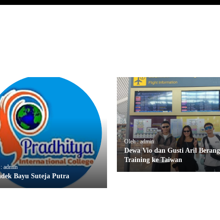
Oleh : admin
Dewa Vio dan Gusti Aril Beran
Training ke Taiwan
 : admin
adek Bayu Suteja Putra