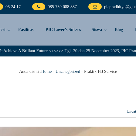
06
:
24
:
19
085 739 088 887
picpradhitya@gma
eri
Fasilitas
PIC Lover’s Sukses
Siswa
Blog
 Future <<<>>> Tgl. 20 dan 25 Nopember 2023, PIC Pradhitya memberangkatkan
Anda disini :
Home
-
Uncategorized
-
Praktik FB Service
Uncat