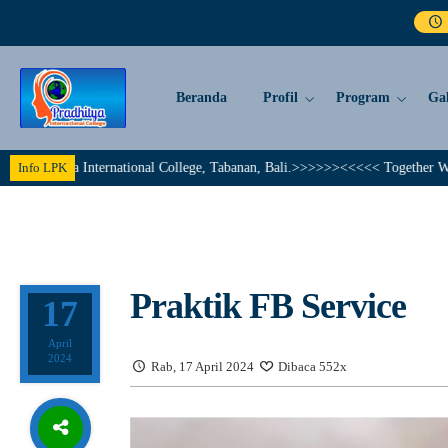
Beranda
Profil
Program
Gal
ational College, Tabanan, Bali.>>>>>><<<<< Together We Achieve A Brillant
Info LPK
Praktik FB Service
17
April
2024
Rab, 17 April 2024
Dibaca 552x