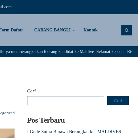
il.com
Form Daftar
CABANG BANGLI
Kontak
 6 orang kandidat ke Maldive. Selamat kepada : Rivaldi, Darma Adi Yoga, P
Cari
Cari
egorized
Pos Terbaru
I Gede Sutha Binawa Berangkat ke- MALDIVES