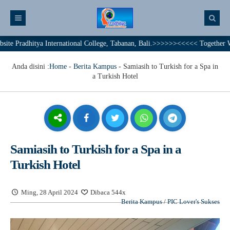
dhitya International College, Tabanan, Bali.>>>>>><<<<< Together We Achiev
Anda disini :
Home
-
Berita Kampus
-
Samiasih to Turkish for a Spa in
a Turkish Hotel
Samiasih to Turkish for a Spa in a
Turkish Hotel
Ming, 28 April 2024
Dibaca 544x
Berita Kampus
/
PIC Lover's Sukses