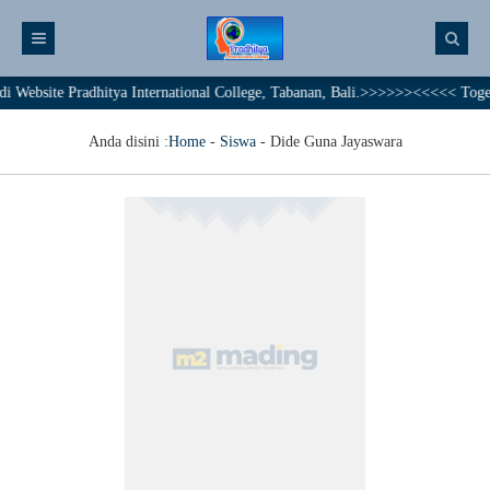
bsite Pradhitya International College, Tabanan, Bali.>>>>>><<<<< Together
Anda disini :
Home
-
Siswa
-
Dide Guna Jayaswara