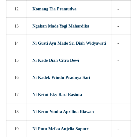
12
Komang Tia Pramudya
-
13
Ngakan Made Yogi Mahardika
-
14
Ni Gusti Ayu Made Sri Diah Widyawati
-
15
Ni Kade Diah Citra Dewi
-
16
Ni Kadek Windu Pradnya Sari
-
17
Ni Ketut Eky Razi Rasinta
18
Ni Ketut Yunita Aprilina Riawan
19
Ni Putu Meika Anjelia Saputri
-