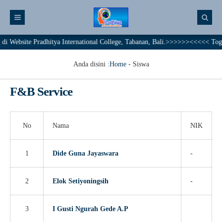
ebsite Pradhitya International College, Tabanan, Bali.>>>>>><<<<< Together
Anda disini :
Home
-
Siswa
F&B Service
No
Nama
NIK
1
Dide Guna Jayaswara
-
2
Elok Setiyoningsih
-
3
I Gusti Ngurah Gede A.P