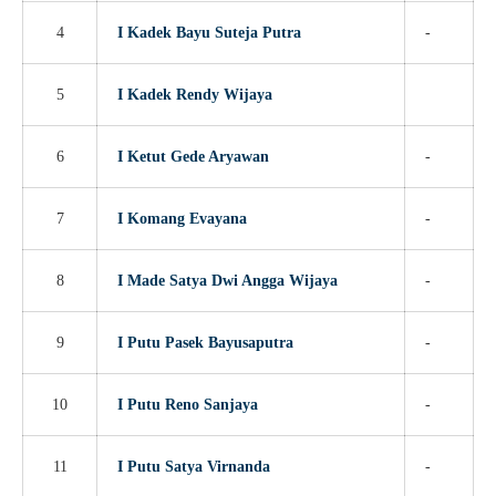
4
I Kadek Bayu Suteja Putra
-
5
I Kadek Rendy Wijaya
6
I Ketut Gede Aryawan
-
7
I Komang Evayana
-
8
I Made Satya Dwi Angga Wijaya
-
9
I Putu Pasek Bayusaputra
-
10
I Putu Reno Sanjaya
-
11
I Putu Satya Virnanda
-