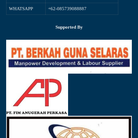
WHATSAPP
+62-085739088887
Supported By