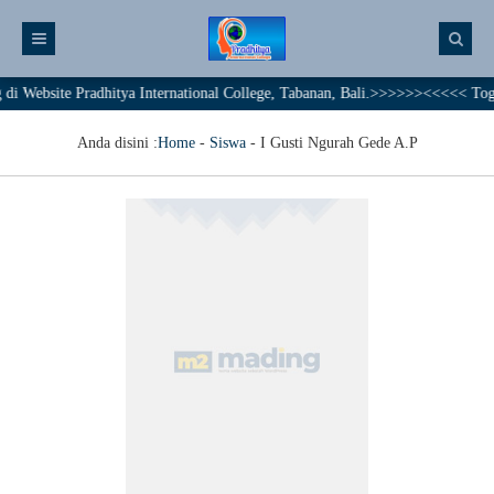
Website Pradhitya International College, Tabanan, Bali.>>>>>><<<<< Togethe
Anda disini :
Home
-
Siswa
-
I Gusti Ngurah Gede A.P