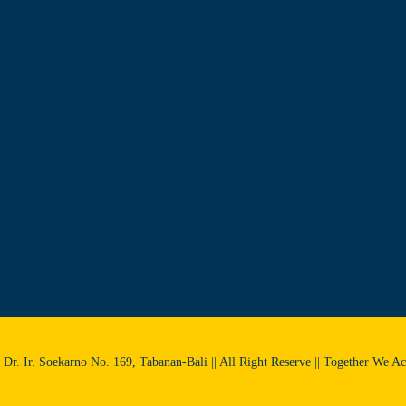
l. Dr. Ir. Soekarno No. 169, Tabanan-Bali || All Right Reserve || Together We A