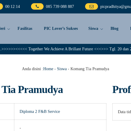
00
:
12
:
15
085 739 088 887
picpradhitya@gma
eri
Fasilitas
PIC Lover’s Sukses
Siswa
Blog
>>>><<<<< Together We Achieve A Brillant Future <<<>>> Tgl. 20 dan 25 Nop
Anda disini :
Home
-
Siswa
-
Komang Tia Pramudya
Tia Pramudya
Prof
Diploma 2
F&B Service
Data ti
-