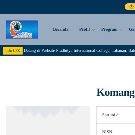
Beranda
Profil
Program
Gal
elamat Datang di Website Pradhitya International College, Tabanan, Bali.>>
Info LPK
Komang 
Saat ini di
NISN