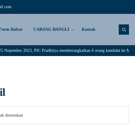
il.com
Form Daftar
CABANG BANGLI
Kontak
ember 2023, PIC Pradhitya memberangkatkan 6 orang kandidat ke Maldive. Sel
il
dak ditemukan