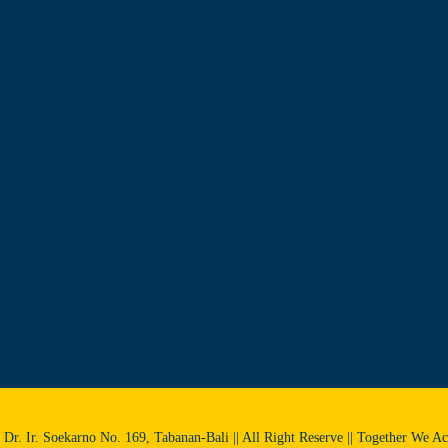
l. Dr. Ir. Soekarno No. 169, Tabanan-Bali || All Right Reserve || Together We A