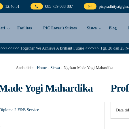
12
:
46
:
51
085 739 088 887
picpradhitya@gma
eri
Fasilitas
PIC Lover’s Sukses
Siswa
Blog
<<<<< Together We Achieve A Brillant Future <<<>>> Tgl. 20 dan 25 Nopembe
Anda disini :
Home
-
Siswa
-
Ngakan Made Yogi Mahardika
Made Yogi Mahardika
Prof
Diploma 2
F&B Service
Data ti
-