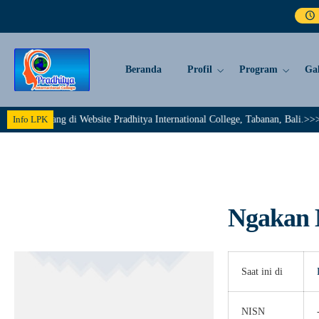
Beranda
Profil
Program
Gal
at Datang di Website Pradhitya International College, Tabanan, Bali.>>>>>>
Info LPK
Ngakan 
Saat ini di
NISN