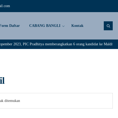
il.com
Form Daftar
CABANG BANGLI
Kontak
r 2023, PIC Pradhitya memberangkatkan 6 orang kandidat ke Maldive. Selamat
il
dak ditemukan