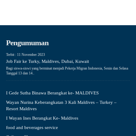
Pengumuman
Terbit : 11 November 2023
Job Fair ke Turky, Maldives, Dubai, Kuwait
Bagi siswa-siswi yang berminat menjadi Pekerja Migran Indonesia, Senin dan Selasa
Tanggal 13 dan 14..
I Gede Sutha Binawa Berangkat ke- MALDIVES
Wayan Nurina Keberangkatan 3 Kali Maldives – Turkey –
Resort Maldives
I Wayan Ines Berangkat Ke- Maldives
food and beverages service