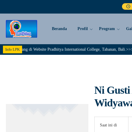
Beranda
Profil
Program
Gal
at Datang di Website Pradhitya International College, Tabanan, Bali.>>>>>>
Info LPK
Ni Gusti
Widyawa
Saat ini di