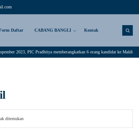
il.com
Form Daftar
CABANG BANGLI
Kontak
r 2023, PIC Pradhitya memberangkatkan 6 orang kandidat ke Maldive. Selamat
il
dak ditemukan