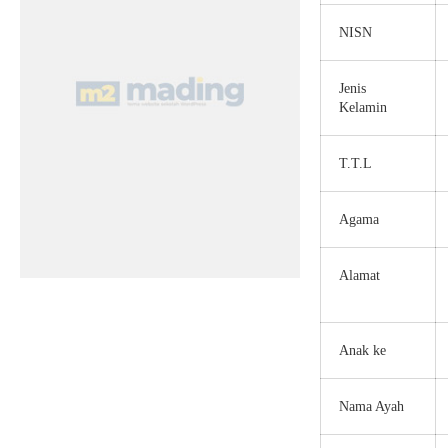
NISN
Jenis
Kelamin
T.T.L
Agama
Alamat
Anak ke
Nama Ayah