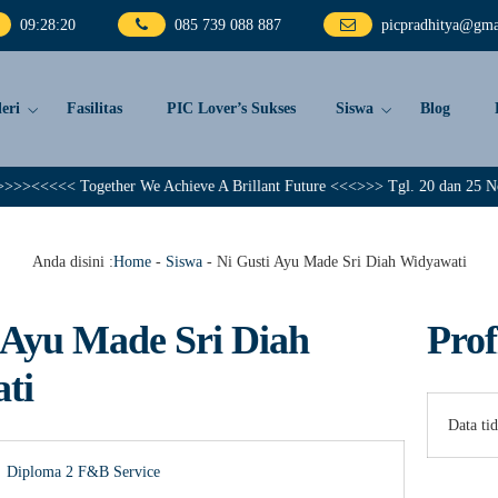
09
:
28
:
20
085 739 088 887
picpradhitya@gma
eri
Fasilitas
PIC Lover’s Sukses
Siswa
Blog
<<<<< Together We Achieve A Brillant Future <<<>>> Tgl. 20 dan 25 Nopembe
Anda disini :
Home
-
Siswa
-
Ni Gusti Ayu Made Sri Diah Widyawati
 Ayu Made Sri Diah
Prof
ti
Data ti
Diploma 2
F&B Service