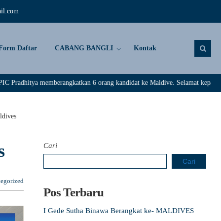
il.com
Form Daftar
CABANG BANGLI
Kontak
emberangkatkan 6 orang kandidat ke Maldive. Selamat kepada : Rivaldi, Dar
dives
s
Cari
Cari
egorized
Pos Terbaru
I Gede Sutha Binawa Berangkat ke- MALDIVES