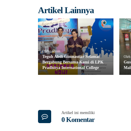
Artikel Lainnya
Oleh : admin
Teguh Abdi Gimnastiar Selamat
Oleh
Bergabung Bersama Kami di LPK
Gus
Pradhitya International College
Mal
Artikel ini memiliki
0 Komentar