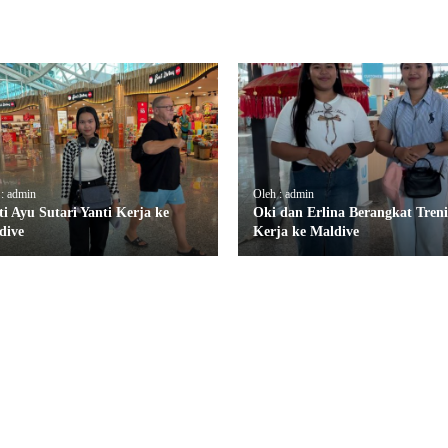
 : admin
Oleh : admin
ti Ayu Sutari Yanti Kerja ke
Oki dan Erlina Berangkat Tren
dive
Kerja ke Maldive