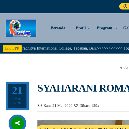
Beranda
Profil
Program
Gal
radhitya International College, Tabanan, Bali.>>>>>><<<<< Together We Achi
Info LPK
Anda 
SYAHARANI ROMADO
21
Mei
2026
Kam, 21 Mei 2026
Dibaca 139x