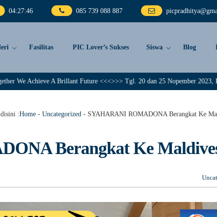
04
:
27
:
47
085 739 088 887
picpradhitya@gma
eri
Fasilitas
PIC Lover’s Sukses
Siswa
Blog
eve A Brillant Future <<<>>> Tgl. 20 dan 25 Nopember 2023, PIC Pradhitya m
disini :
Home
-
Uncategorized
-
SYAHARANI ROMADONA Berangkat Ke Mal
NA Berangkat Ke Maldive
Uncat