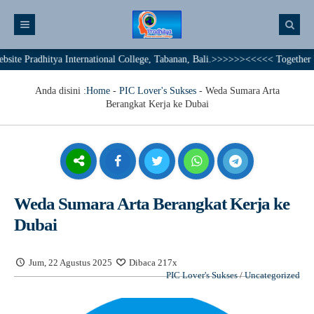
dhitya International College, Tabanan, Bali.>>>>>><<<<< Together We Achie
Anda disini :
Home
-
PIC Lover's Sukses
-
Weda Sumara Arta
Berangkat Kerja ke Dubai
Weda Sumara Arta Berangkat Kerja ke
Dubai
Jum, 22 Agustus 2025
Dibaca 217x
PIC Lover's Sukses
/
Uncategorized