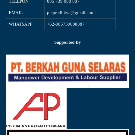
TELEPON
085 739 088 887
EMAIL
picpradhitya@gmail.com
WHATSAPP
+62-085739088887
Supported By