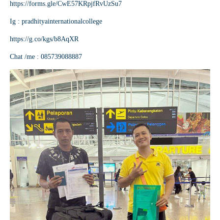
https://forms.gle/CwE57KRpjfRvUzSu7
Ig : pradhityainternationalcollege
https://g.co/kgs/b8AqXR
Chat /me : 085739088887