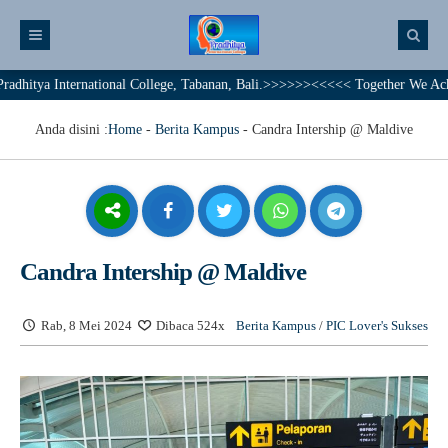
 International College, Tabanan, Bali.>>>>>><<<<< Together We Achieve A Br
Anda disini :
Home
-
Berita Kampus
-
Candra Intership @ Maldive
Candra Intership @ Maldive
Rab, 8 Mei 2024
Dibaca 524x
Berita Kampus
/
PIC Lover's Sukses